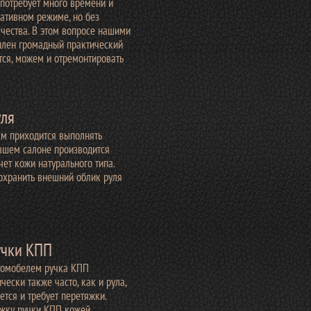
потребует много времени и
ативном режиме, но без
чества. В этом вопросе нашими
плен громадный практический
ется, можем и отремонтировать
уля
ям приходится выполнять
нашем салоне производится
чет кожи натурального типа.
охранить внешний облик руля
учки КПП
томобелем ручка КПП
чески также часто, как и рула,
ется и требует перетяжки.
жку ручки КПП кожей