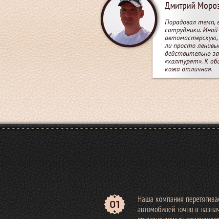
Дмитрий Моро
Порадовал темп,
сотрудники. Иной 
автомастерскую, 
ли просто ленивы
действительно за
«халтурят». К об
кожа отличная.
Наша компания перетягива
01
автомобилей точно в назна