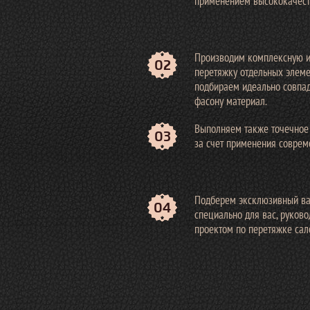
применением высококачест
Производим комплексную и
02
перетяжку отдельных элеме
подбираем идеально совпа
фасону материал.
Выполняем также точечное
03
за счет применения соврем
Подберем эксклюзивный ва
04
специально для вас, руков
проектом по перетяжке сал