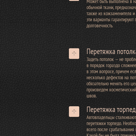
Может быть выполнена в н
обычной ткани, предназнач
также из кожзаменителя и 
эти варианты гарантируют 
долговечность.
Перетяжка потолк
Задеть потолок — не пробле
в порядок гораздо сложне
в этом вопросе, причем ес
несколько дефектов на пот
обязательно менять его ц
произведем косметический 
швов.
Перетяжка торпед
Автовладельцы сталкивают
перетяжки торпедо. Необх
всего после срабатывания 
Какой бы не была причина