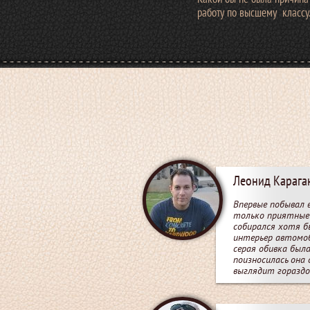
работу по высшему классу
Леонид Карага
Впервые побывал 
только приятные 
собирался хотя б
интерьер автомоб
серая обивка была
поизносилась она с
выглядит гораздо