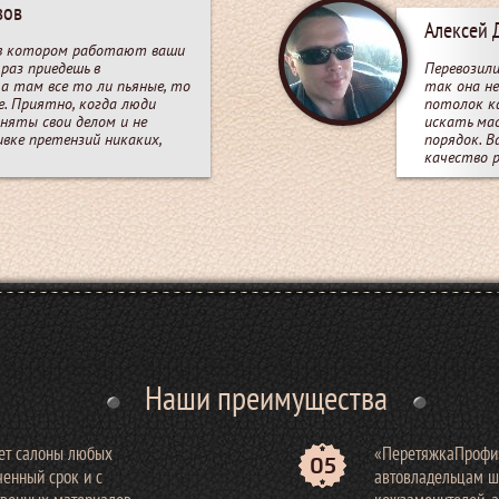
зов
Алексей 
 в котором работают ваши
раз приедешь в
Перевозили
а там все то ли пьяные, то
так она не
е. Приятно, когда люди
потолок к
няты свои делом и не
искать мас
ивке претензий никаких,
порядок. В
качество 
Наши преимущества
ет салоны любых
«ПеретяжкаПрофи»
05
ченный срок и с
автовладельцам ши