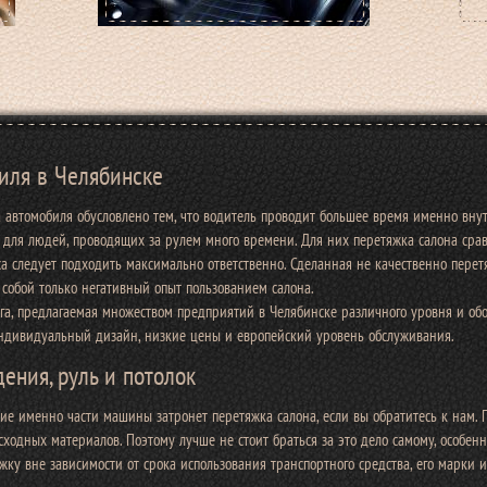
иля в Челябинске
 автомобиля обусловлено тем, что водитель проводит большее время именно вну
 для людей, проводящих за рулем много времени. Для них перетяжка салона сра
са следует подходить максимально ответственно. Сделанная не качественно пере
 собой только негативный опыт пользованием салона.
га, предлагаемая множеством предприятий в Челябинске различного уровня и обо
индивидуальный дизайн, низкие цены и европейский уровень обслуживания.
ения, руль и потолок
ие именно части машины затронет перетяжка салона, если вы обратитесь к нам.
сходных материалов. Поэтому лучше не стоит браться за это дело самому, особенн
жку вне зависимости от срока использования транспортного средства, его марки и