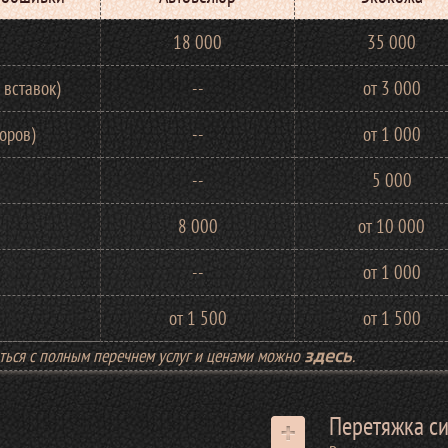
18 000
35 000
 вставок)
--
от 3 000
оров)
--
от 1 000
--
5 000
8 000
от 10 000
--
от 1 000
от 1 500
от 1 500
иться с полным перечнем услуг и ценами можно
.
здесь
Перетяжка с