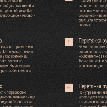
ашем салоне из
В нашем салоне не 
енной для этих целей, а
выполняется в опер
натуральной кожи. Все
снижения уровня ка
превосходное качество и
сотрудниками нако
опыт. Если потребу
сидения.
а
Перетяжка р
ма, а вот привести его
Ее многим водител
е. Но мы можем помочь
довольно часто, в 
ли у Вас всего-лишь
исключительно за с
олке, совсем не
Только так можно с
еликом. Мы аккуратно
максимально долго.
ремонт, без следов и
о
Перетяжка р
ся с потребностью
При управлении ав
одимость возникает чаще
используется практи
подушки безопасности.
а значчит изнашива
 наши мастера сделают
Предлагаем Перетя