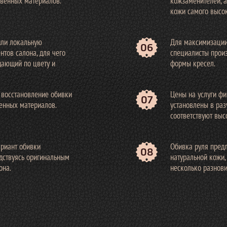
венных материалов.
кожзаменителей, а
кожи самого высок
ли локальную
Для максимизации
06
нтов салона, для чего
специалисты прои
дающий по цвету и
формы кресел.
 восстановление обивки
Цены на услуги ф
07
енных материалов.
установлены в ра
соответствуют выс
риант обивки
Обивка руля предл
08
одствуясь оригинальным
натуральной кожи,
она.
несколько разнови