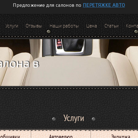
Предложение для салонов по
ПЕРЕТЯЖКЕ АВТО
Услуги
Отзывы
Наши работы
Цена
Статьи
Конт
алона в
Услуги
я обшивки
Автовелюр
Экокожа