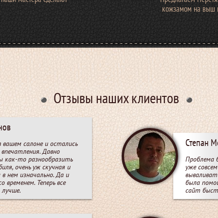
.
кожзамом на выш 
Отзывы наших клиентов
нов
Степан М
в вашем салоне и остались
впечатления. Давно
ы как-то разнообразить
Проблема 
иля, очень уж скучная и
уже совсем
 в нем изначально. Да и
вываливать
о временем. Теперь все
была помо
 лучше.
сайт быст