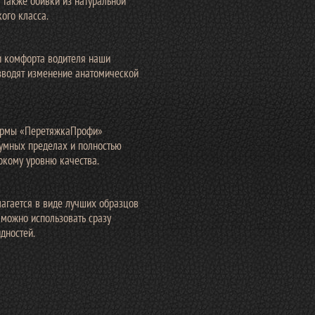
 также обивки из натуральной
ого класса.
 комфорта водителя наши
зводят изменение анатомической
ирмы «ПеретяжкаПрофи»
зумных пределах и полностью
окому уровню качества.
агается в виде лучших образцов
 можно использовать сразу
дностей.